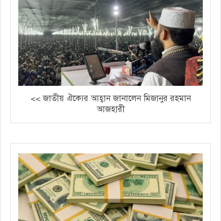
<< জাতীয় ঐক্যের আহ্বান জানালেন মিজানুর রহমান
আজহারী