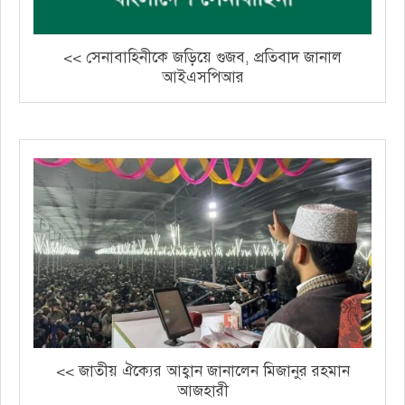
<< সেনাবাহিনীকে জড়িয়ে গুজব, প্রতিবাদ জানাল
আইএসপিআর
<< জাতীয় ঐক্যের আহ্বান জানালেন মিজানুর রহমান
আজহারী