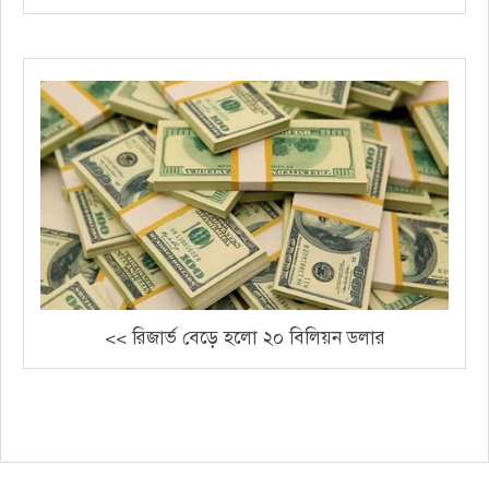
<< রিজার্ভ বেড়ে হলো ২০ বিলিয়ন ডলার