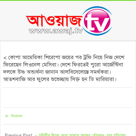
Skip
to
content
Secondary
Navigation
< কোপা আমেরিকা শিরোপা জয়ের পর ট্রফি নিয়ে নিজ দেশে
Menu
ফিরেছেন লিওনেল মেসিরা। দেশে ফিরতেই পুরো আর্জেন্টিনা
দলকে উষ্ণ অভ্যর্থনা জানান আলবিসেলেস্তে সমর্থকরা।
আতশবাজি আর ফুলের শুভেচ্ছায় সিক্ত হন ডি মারিয়ারা।
২০২১-০৭-১২
IN:
শিরোনাম
Previous Post:
< পৃথিবীর দিকে ধেয়ে আসছে ভয়ঙ্কর সৌরঝড়। যার গতিবেগ