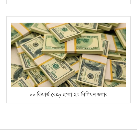
<< রিজার্ভ বেড়ে হলো ২০ বিলিয়ন ডলার