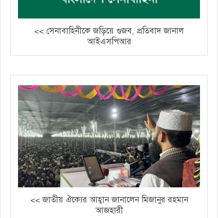
<< সেনাবাহিনীকে জড়িয়ে গুজব, প্রতিবাদ জানাল
আইএসপিআর
<< জাতীয় ঐক্যের আহ্বান জানালেন মিজানুর রহমান
আজহারী