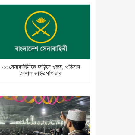
<< সেনাবাহিনীকে জড়িয়ে গুজব, প্রতিবাদ
জানাল আইএসপিআর