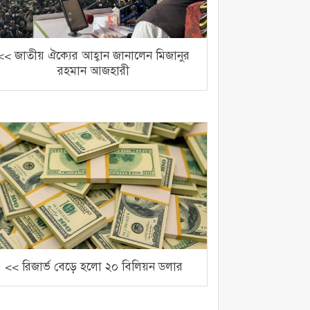
<< জাতীয় ঐক্যের আহ্বান জানালেন মিজানুর
রহমান আজহারী
<< রিজার্ভ বেড়ে হলো ২০ বিলিয়ন ডলার