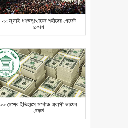
<< জুলাই গণঅভ্যুত্থানের শহীদের গেজেট
প্রকাশ
<< দেশের ইতিহাসে সর্বোচ্চ প্রবাসী আয়ের
রেকর্ড