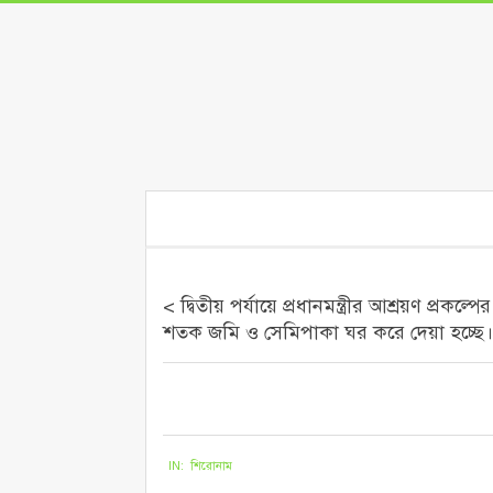
Skip
to
content
Secondary
Navigation
Menu
< দ্বিতীয় পর্যায়ে প্রধানমন্ত্রীর আশ্রয়ণ প্
শতক জমি ও সেমিপাকা ঘর করে দেয়া হচ্ছে। আ
২০২১-০৬-২০
IN:
শিরোনাম