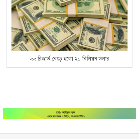
<< রিজার্ভ বেড়ে হলো ২০ বিলিয়ন ডলার