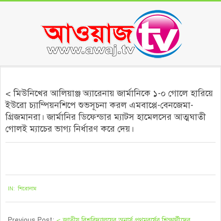
Skip
to
content
Secondary
Navigation
< মিউনিখের আলিয়াঞ্জ অ্যারেনায় জার্মানিকে ১-০ গোলে হারিয়ে
Menu
ইউরো চ্যাম্পিয়নশিপে শুভসূচনা করল এমবাপ্পে-বেনজেমা-
গ্রিজমানরা। জার্মানির ডিফেন্ডার ম্যাটস হামেলসের আত্মঘাতী
গোলই ম্যাচের ভাগ্য নির্ধারণ করে দেয়।
২০২১-০৬-১৬
IN:
শিরোনাম
Previous Post:
< জাতীয় বিশ্ববিদ্যালয়ের অনার্স প্রথমবর্ষের শিক্ষার্থীদের