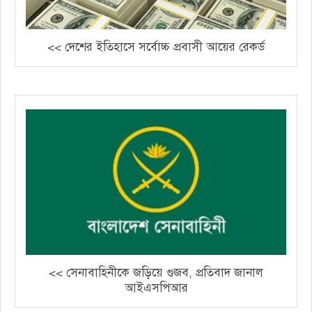
<< দেশের ইতিহাসে সর্বোচ্চ প্রবাসী আয়ের রেকর্ড
<< সেনাবাহিনীকে জড়িয়ে গুজব, প্রতিবাদ জানাল
আইএসপিআর