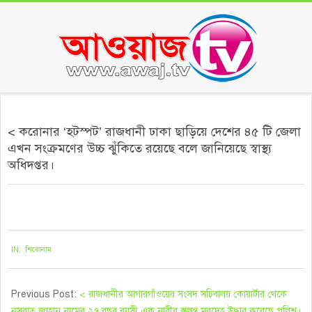
Skip
to
content
Secondary
Navigation
< করোনার ‘হটস্পট’ রাজধানী ঢাকা ছাড়িয়ে দেশের ৪৫ টি জেলা
Menu
এখন সংক্রমণের উচ্চ ঝুঁকিতে রয়েছে বলে জানিয়েছে স্বাস্থ্য
অধিদপ্তর।
২০২১-০৬-১৩
IN:
শিরোনাম
Previous Post:
< রাজধানীর আগারগাঁওয়ের সংসদ সচিবালয় কোয়ার্টার থেকে
নুসরাত জাহান নামের ২৭ বছর বয়সী এক নারীর ঝুলন্ত মরদেহ উদ্ধার করেছে পুলিশ।