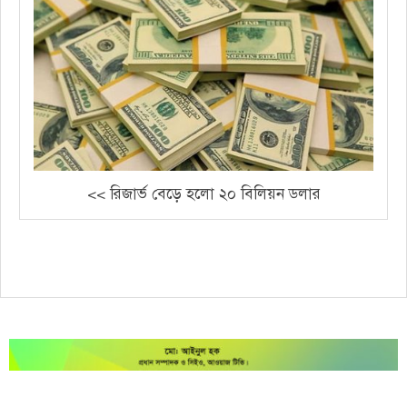
<< রিজার্ভ বেড়ে হলো ২০ বিলিয়ন ডলার