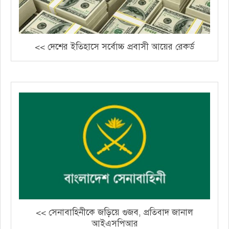
<< দেশের ইতিহাসে সর্বোচ্চ প্রবাসী আয়ের রেকর্ড
<< সেনাবাহিনীকে জড়িয়ে গুজব, প্রতিবাদ জানাল
আইএসপিআর