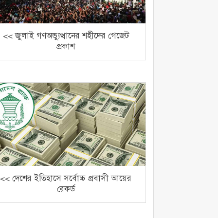
<< জুলাই গণঅভ্যুত্থানের শহীদের গেজেট
প্রকাশ
<< দেশের ইতিহাসে সর্বোচ্চ প্রবাসী আয়ের
রেকর্ড