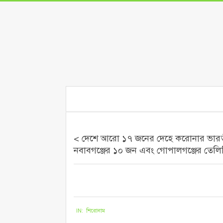
Skip
to
content
Secondary
Navigation
Menu
< দেশে আরো ১৭ জনের দেহে করোনার ভারতীয় 
নবাবগঞ্জের ১০ জন এবং গোপালগঞ্জের তেলিভ
২০২১-০৬-০৫
IN:
শিরোনাম