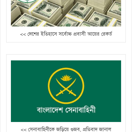
<< দেশের ইতিহাসে সর্বোচ্চ প্রবাসী আয়ের রেকর্ড
<< সেনাবাহিনীকে জড়িয়ে গুজব, প্রতিবাদ জানাল