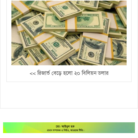
<< রিজার্ভ বেড়ে হলো ২০ বিলিয়ন ডলার