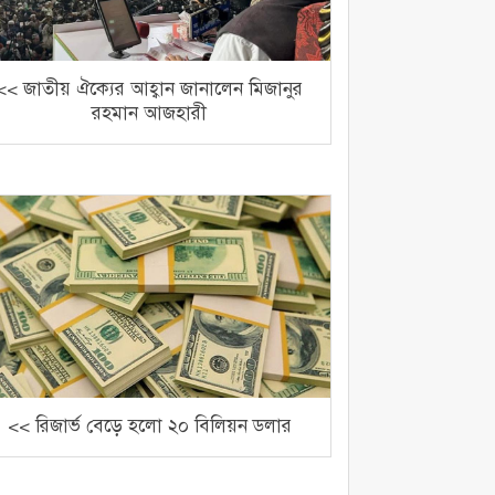
<< জাতীয় ঐক্যের আহ্বান জানালেন মিজানুর
রহমান আজহারী
<< রিজার্ভ বেড়ে হলো ২০ বিলিয়ন ডলার