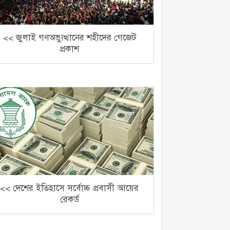
<< জুলাই গণঅভ্যুত্থানের শহীদের গেজেট
প্রকাশ
<< দেশের ইতিহাসে সর্বোচ্চ প্রবাসী আয়ের
রেকর্ড