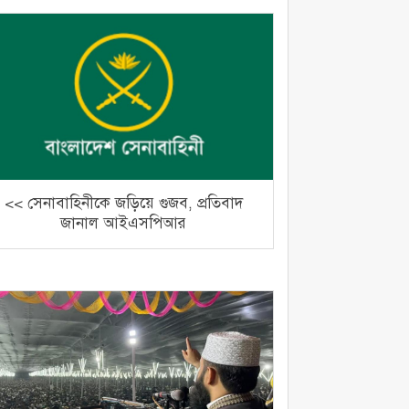
<< সেনাবাহিনীকে জড়িয়ে গুজব, প্রতিবাদ
জানাল আইএসপিআর