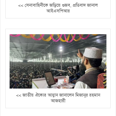
<< সেনাবাহিনীকে জড়িয়ে গুজব, প্রতিবাদ জানাল
আইএসপিআর
<< জাতীয় ঐক্যের আহ্বান জানালেন মিজানুর রহমান
আজহারী