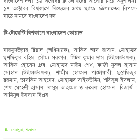
বাংলাদেশ দল। ১৬ অক্টোবর ফ্লাডলাইটের আলোর নিচে অনুশীলন।
১৭ অক্টোবর বিশ্বকাপে নিজেদের প্রথম ম্যাচে স্কটল্যান্ডের বিপক্ষে
মাঠে নামবে বাংলাদেশ দল।
টি-টোয়েন্টি বিশ্বকাপে বাংলাদেশ স্কোয়াড
মাহমুদউল্লাহ রিয়াদ (অধিনায়ক), সাকিব আল হাসান, মোহাম্মদ
মুশফিকুর রহিম, সৌম্য সরকার, লিটন কুমার দাস (উইকেটরক্ষক),
আফিফ হোসেন ধ্রুব, মোহাম্মদ নাইম শেখ, কাজী নুরুল হাসান
সোহান (উইকেটরক্ষক), শামীম হোসেন পাটোয়ারী, মুস্তাফিজুর
রহমান, তাসকিন আহমেদ, মোহাম্মদ সাইফউদ্দিন, শরিফুল ইসলাম,
শেখ মেহেদী হাসান, নাসুম আহমেদ ও রুবেল হোসেন। রিজার্ভ :
আমিনুল ইসলাম বিপ্লব
২০২১-১০-১০
IN:
খেলাধুলা
,
শিরোনাম