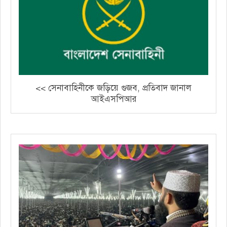
<< সেনাবাহিনীকে জড়িয়ে গুজব, প্রতিবাদ জানাল
আইএসপিআর