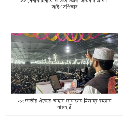
<< সেনাবাহিনীকে জড়িয়ে গুজব, প্রতিবাদ জানাল
আইএসপিআর
<< জাতীয় ঐক্যের আহ্বান জানালেন মিজানুর রহমান
আজহারী