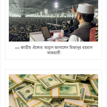
<< জাতীয় ঐক্যের আহ্বান জানালেন মিজানুর রহমান
আজহারী