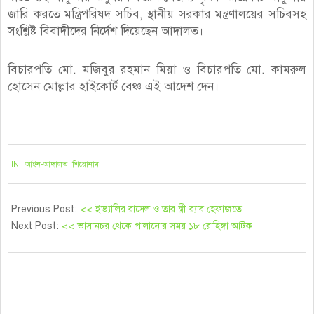
জারি করতে মন্ত্রিপরিষদ সচিব, স্থানীয় সরকার মন্ত্রণালয়ের সচিবসহ
সংশ্লিষ্ট বিবাদীদের নির্দেশ দিয়েছেন আদালত।
বিচারপতি মো. মজিবুর রহমান মিয়া ও বিচারপতি মো. কামরুল
হোসেন মোল্লার হাইকোর্ট বেঞ্চ এই আদেশ দেন।
২০২১-০৯-১৭
IN:
আইন-আদালত
,
শিরোনাম
Previous Post:
<< ইভ্যালির রাসেল ও তার স্ত্রী র‍্যাব হেফাজতে
Next Post:
<< ভাসানচর থেকে পালানোর সময় ১৮ রোহিঙ্গা আটক