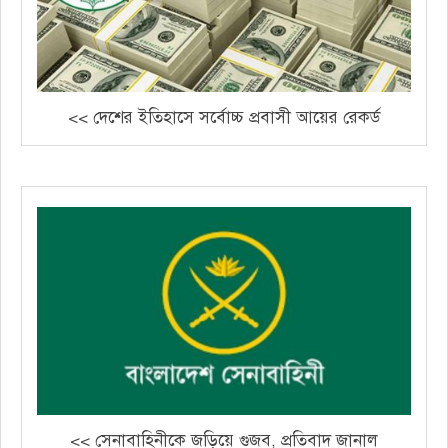
<< দেশের ইতিহাসে সর্বোচ্চ প্রবাসী আয়ের রেকর্ড
<< সেনাবাহিনীকে জড়িয়ে গুজব, প্রতিবাদ জানাল