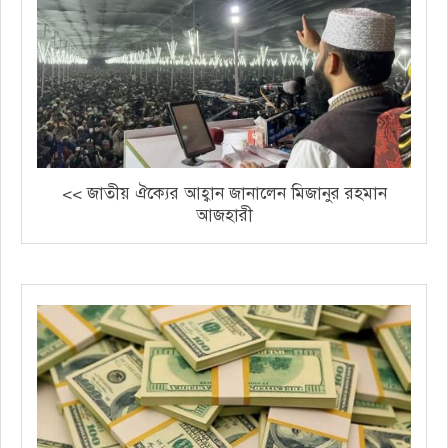
<< জাতীয় ঐক্যের আহ্বান জানালেন মিজানুর রহমান
আজহারী