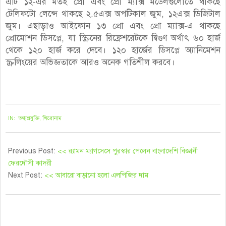
এটি ১২-এর মতই প্রো এবং প্রো ম্যাক্স মডেলগুলোতে থাকছে
টেলিফটো লেন্সে থাকছে ২.৫এক্স অপটিকাল জুম, ১২এক্স ডিজিটাল
জুম। এছাড়াও আইফোন ১৩ প্রো এবং প্রো ম্যাক্স-এ থাকছে
প্রোমোশন ডিসপ্লে, যা স্ক্রিনের রিফ্রেশরেটকে দ্বিগুণ অর্থাৎ ৬০ হার্জ
থেকে ১২০ হার্জ করে দেবে। ১২০ হার্জের ডিসপ্লে অ্যানিমেশন
স্ক্রলিংয়ের অভিজ্ঞতাকে আরও অনেক গতিশীল করবে।
২০২১-০৮-৩১
IN:
তথ্যপ্রযুক্তি
,
শিরোনাম
Previous Post:
<< র‌্যামন ম্যাগসেসে পুরস্কার পেলেন বাংলাদেশি বিজ্ঞানী
ফেরদৌসী কাদরী
Next Post:
<< আবারো বাড়ানো হলো এলপিজির দাম