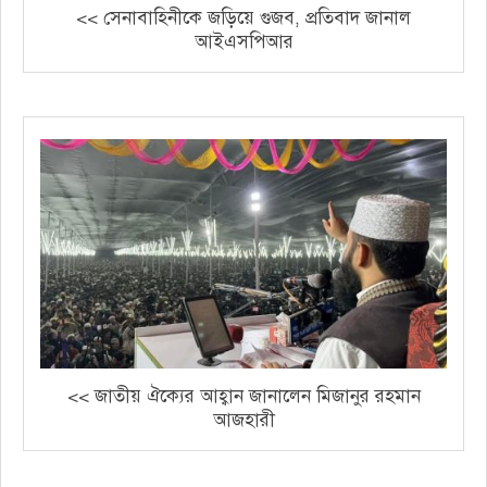
<< সেনাবাহিনীকে জড়িয়ে গুজব, প্রতিবাদ জানাল
আইএসপিআর
<< জাতীয় ঐক্যের আহ্বান জানালেন মিজানুর রহমান
আজহারী