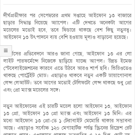
দীর্ঘপ্রতীক্ষার পর সেপেম্বরের প্রথম সপ্তাহে আইফোন ১৩ বাজারে
ছাড়ার সিদ্ধান্ত নিয়েছে অ্যাপেল। এটি দেখতে অনেকটা আগের
মডেলের মতোই হবে, তবে ফিচারে থাকছে বেশ কিছু নতুনত্ব।
আইফোন ১৩ উৎপাদনে ব্যয় বেশি হওয়ায় মূল্যও বাড়ানো হয়েছে।
ফোর্বসের প্রতিবেদনে আরও জানা গেছে, আইফোন ১৩ এর লো
লাইট পারফর্মেন্সে নিজেকে ছাড়িয়ে যাচ্ছে অ্যাপল। উন্নত ইমেজ
স্টেবেলাইজেশনের কারণে এতে উঠবে আরও শার্প ছবি। ভিডিওতেও
থাকছে পোর্ট্রেইট মোড। এছাড়াও থাকবে নতুন একটি ডায়াগোনাল
লেন্স লেআউট। তবে আগের মতোই টেলিফটো লেন্স থাকছে শুধু প্রো
এবং প্রো ম্যাক্স মডেলের সঙ্গে।
নতুন আইফোনের এই চারটি মডেল হলো আইফোন ১৩, আইফোন
১৩ প্রো, আইফোন ১৩ প্রো ম্যাক্স এবং আইফোন ১৩ মিনি। এর
মধ্যে আইফোন ১৩ প্রো-তে ১ টেরাবাইট মেমোরি থাকার সম্ভাবনা
আছে। এছাড়াও সর্বোচ্চ ১২০ মেগাহার্টজ পর্যন্ত স্ক্রিনের রিফ্রেশ রেট