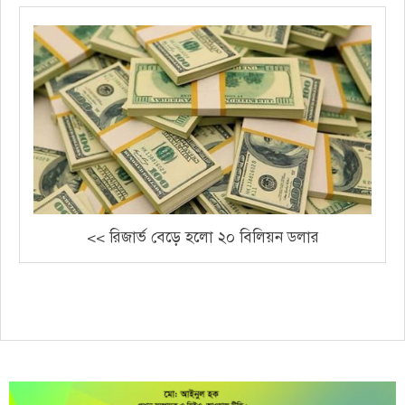
<< রিজার্ভ বেড়ে হলো ২০ বিলিয়ন ডলার