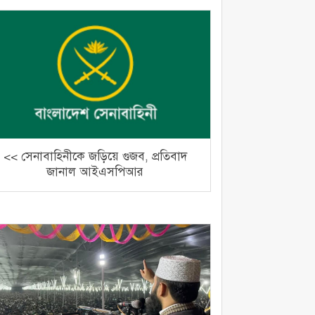
<< সেনাবাহিনীকে জড়িয়ে গুজব, প্রতিবাদ
জানাল আইএসপিআর