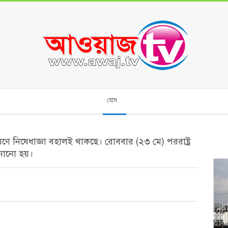
হোম
ণে নিষেধাজ্ঞা বহালই থাকছে। রোববার (২৩ মে) পররাষ্ট্র
জানানো হয়।