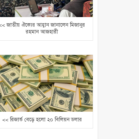
<< জাতীয় ঐক্যের আহ্বান জানালেন মিজানুর
রহমান আজহারী
<< রিজার্ভ বেড়ে হলো ২০ বিলিয়ন ডলার