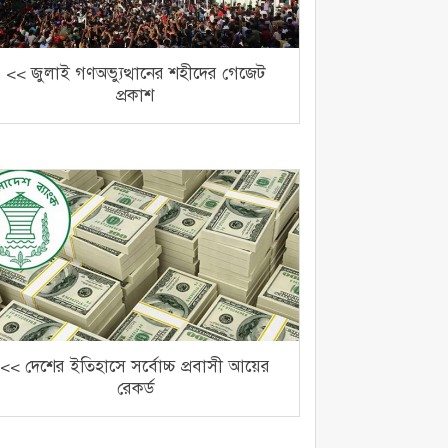
<< জুলাই গণঅভ্যুত্থানের শহীদের গেজেট
প্রকাশ
<< দেশের ইতিহাসে সর্বোচ্চ প্রবাসী আয়ের
রেকর্ড