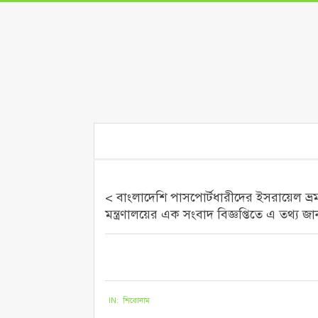
Skip
to
content
Secondary
Navigation
Menu
< বাংলাদেশি পাসপোর্টধারীদের ইসরায়েল ভ্রম
মন্ত্রণালয়ের এক সংবাদ বিজ্ঞপ্তিতে এ তথ্য 
২০২১-০৫-২৩
IN:
শিরোনাম