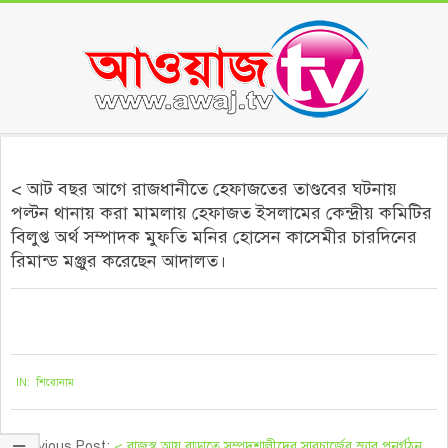
Skip
to
content
Secondary
Navigation
< আট বছর আগে রাজধানীতে হেফাজতের তাণ্ডবের ঘটনায়
Menu
পল্টন থানায় করা মামলায় হেফাজত ইসলামের কেন্দ্রীয় কমিটির
বিলুপ্ত অর্থ সম্পাদক মুফতি মনির হোসেন কাসেমীর চারদিনের
রিমান্ড মঞ্জুর করেছেন আদালত।
২০২১-০৫-২৩
IN:
শিরোনাম
Previous Post:
< রাজস্ব আয় বাড়াতে সম্পদশালীদের সারচার্জের স্ল্যাব পুনর্গঠন