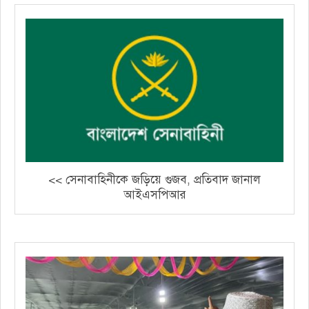
<< সেনাবাহিনীকে জড়িয়ে গুজব, প্রতিবাদ জানাল
আইএসপিআর