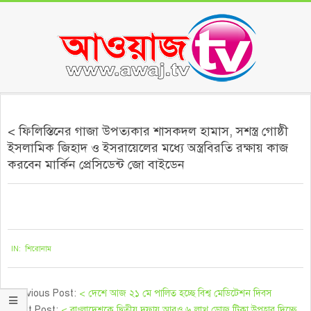
Skip
to
content
Secondary
Navigation
< ফিলিস্তিনের গাজা উপত্যকার শাসকদল হামাস, সশস্ত্র গোষ্ঠী
Menu
ইসলামিক জিহাদ ও ইসরায়েলের মধ্যে অস্ত্রবিরতি রক্ষায় কাজ
করবেন মার্কিন প্রেসিডেন্ট জো বাইডেন
২০২১-০৫-২১
IN:
শিরোনাম
Previous Post:
< দেশে আজ ২১ মে পালিত হচ্ছে বিশ্ব মেডিটেশন দিবস
Next Post:
< বাংলাদেশকে দ্বিতীয় দফায় আরও ৬ লাখ ডোজ টিকা উপহার দিচ্ছে