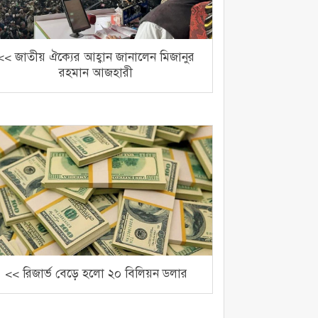
<< জাতীয় ঐক্যের আহ্বান জানালেন মিজানুর
রহমান আজহারী
<< রিজার্ভ বেড়ে হলো ২০ বিলিয়ন ডলার