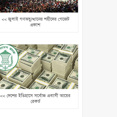
<< জুলাই গণঅভ্যুত্থানের শহীদের গেজেট
প্রকাশ
<< দেশের ইতিহাসে সর্বোচ্চ প্রবাসী আয়ের
রেকর্ড