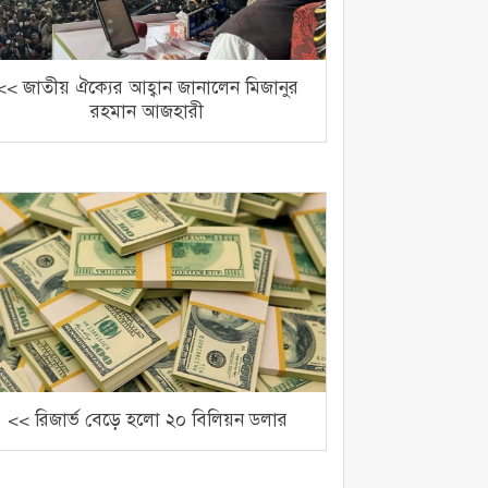
<< জাতীয় ঐক্যের আহ্বান জানালেন মিজানুর
রহমান আজহারী
<< রিজার্ভ বেড়ে হলো ২০ বিলিয়ন ডলার