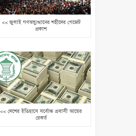
<< জুলাই গণঅভ্যুত্থানের শহীদের গেজেট
প্রকাশ
<< দেশের ইতিহাসে সর্বোচ্চ প্রবাসী আয়ের
রেকর্ড