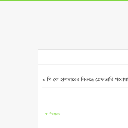
Skip
to
content
Secondary
Navigation
Menu
< পি কে হালদারের বিরুদ্ধে গ্রেফতারি পর
২০২০-১২-০২
IN:
শিরোনাম