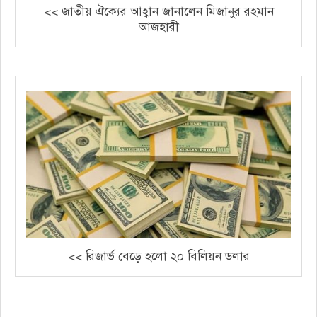
<< জাতীয় ঐক্যের আহ্বান জানালেন মিজানুর রহমান
আজহারী
<< রিজার্ভ বেড়ে হলো ২০ বিলিয়ন ডলার