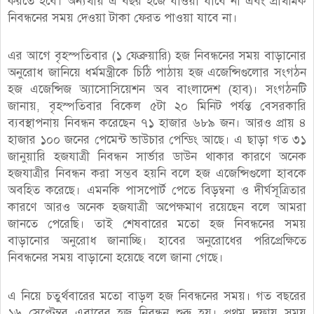
করতে হবে। অন্যথায় এ বছর হজে যাওয়া যাবে না এবং প্রাথমিক
নিবন্ধনের সময় দেওয়া টাকা ফেরত পাওয়া যাবে না।
এর আগে বৃহস্পতিবার (১ ফেব্রুয়ারি) হজ নিবন্ধনের সময় বাড়ানোর
অনুরোধ জানিয়ে ধর্মমন্ত্রীকে চিঠি পাঠায় হজ এজেন্সিগুলোর সংগঠন
হজ এজেন্সিজ অ্যাসোসিয়েশন অব বাংলাদেশ (হাব)। সংগঠনটি
জানায়, বৃহস্পতিবার বিকেল ৫টা ২০ মিনিট পর্যন্ত বেসরকারি
ব্যবস্থাপনায় নিবন্ধন করেছেন ৭১ হাজার ৬৮৯ জন। আরও প্রায় ৪
হাজার ১০০ জনের পেমেন্ট ভাউচার পেন্ডিং আছে। এ ছাড়া গত ৩১
জানুয়ারি হজযাত্রী নিবন্ধন সার্ভার ডাউন থাকার কারণে অনেক
হজযাত্রীর নিবন্ধন করা সম্ভব হয়নি বলে হজ এজেন্সিগুলো হাবকে
অবহিত করেছে। এমনকি পাসপোর্ট পেতে বিড়ম্বনা ও দীর্ঘসূত্রিতার
কারণে আরও অনেক হজযাত্রী অপেক্ষমাণ রয়েছেন বলে আমরা
জানতে পেরেছি। তাই শেষবারের মতো হজ নিবন্ধনের সময়
বাড়ানোর অনুরোধ জানাচ্ছি। হাবের অনুরোধের পরিপ্রেক্ষিতে
নিবন্ধনের সময় বাড়ানো হয়েছে বলে জানা গেছে।
এ নিয়ে চতুর্থবারের মতো বাড়ল হজ নিবন্ধনের সময়। গত বছরের
১৬ সেপ্টেম্বর এবারের হজ নিবন্ধন শুরু হয়। প্রথম দফায় সময়