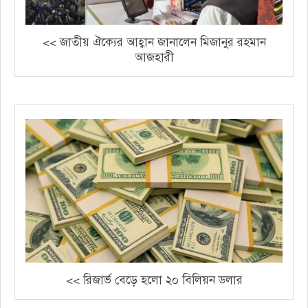
<< জাতীয় ঐক্যের আহ্বান জানালেন মিজানুর রহমান
আজহারী
<< রিজার্ভ বেড়ে হলো ২০ বিলিয়ন ডলার