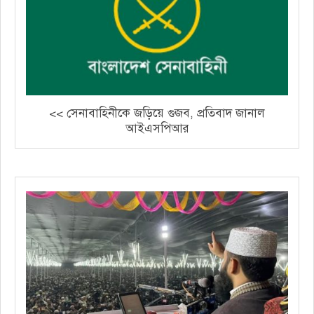
<< সেনাবাহিনীকে জড়িয়ে গুজব, প্রতিবাদ জানাল
আইএসপিআর