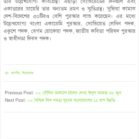
তার উল্লেখযোগ্য কাব্যগ্রন্থ। এছাড়া সোভিয়েতের দিনগুলি এবং
একাত্তরের ডায়েরি তার অন্যতম ভ্রমণ ও স্মৃতিগ্রন্থ। সুফিয়া কামাল
দেশ-বিদেশের ৫০টিরও বেশি পুরস্কার লাভ করেছেন। এর মধ্যে
উল্লেখযোগ্য বাংলা একাডেমি পুরস্কার, সোভিয়েত লেনিন পদক,
একুশে পদক, বেগম রোকেয়া পদক, জাতীয় কবিতা পরিষদ পুরস্কার
ও স্বাধীনতা দিবস পদক।
২০২৩-০৬-২০
IN:
জাতীয়
,
শিরোনাম
Previous Post:
<< সৌদির আকাশে চাঁদের দেখা, ঈদুল আজহা ২৮ জুন
Next Post:
<< বৈশ্বিক লিঙ্গ সমতা সূচকে বাংলাদেশের ১২ ধাপ উন্নতি