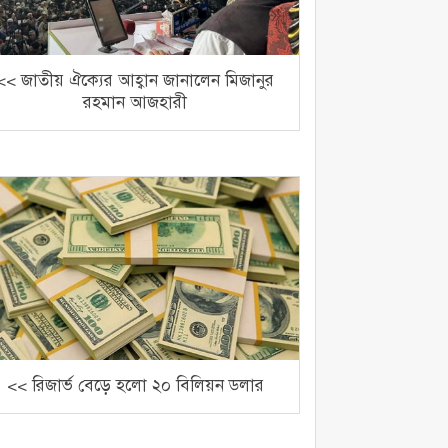
<< জাতীয় ঐক্যের আহ্বান জানালেন মিজানুর
রহমান আজহারী
<< রিজার্ভ বেড়ে হলো ২০ বিলিয়ন ডলার