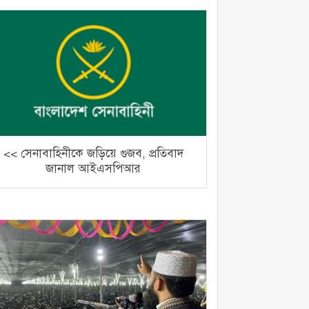
<< সেনাবাহিনীকে জড়িয়ে গুজব, প্রতিবাদ
জানাল আইএসপিআর