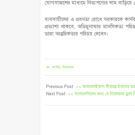
যোগসাজশের মাধ্যমে নিত্যপণ্যের দাম বাড়িয়
ব্যবসায়ীদের এ প্রবণতা রোধে সরকারকে কার্যক
প্রত্যাশা থাকবে, অতিমুনাফার মানসিকতা পরিহা
তারা আন্তরিকতার পরিচয় দেবেন।
২০২১-১০-০৮
IN:
জাতীয়
,
শিরোনাম
Previous Post:
<< আজারবাইজান সীমান্তে ইরানের মহড়া
Next Post:
<< বাংলাদেশিদের জন্য যে নিষেধাজ্ঞা তুলে