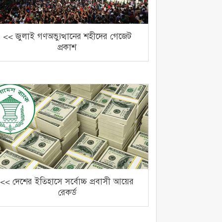
<< জুলাই গণঅভ্যুত্থানের শহীদের গেজেট
প্রকাশ
<< দেশের ইতিহাসে সর্বোচ্চ প্রবাসী আয়ের
রেকর্ড