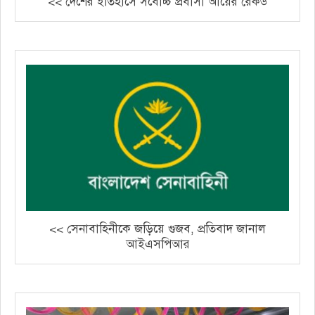
<< দেশের ইতিহাসে সর্বোচ্চ প্রবাসী আয়ের রেকর্ড
<< সেনাবাহিনীকে জড়িয়ে গুজব, প্রতিবাদ জানাল
আইএসপিআর