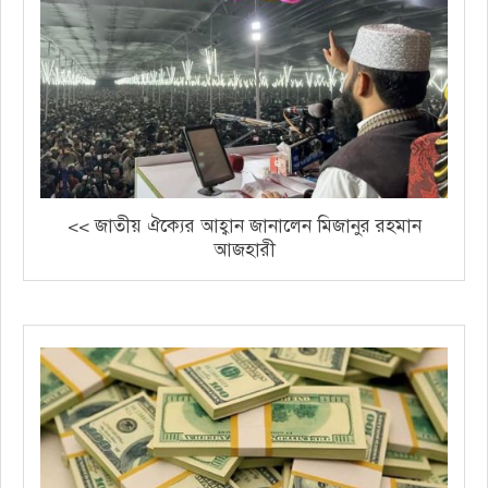
<< জাতীয় ঐক্যের আহ্বান জানালেন মিজানুর রহমান
আজহারী