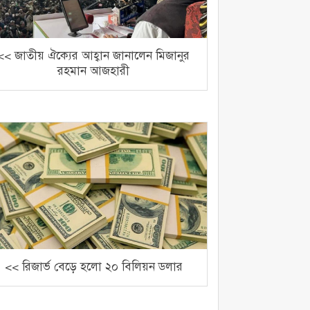
<< জাতীয় ঐক্যের আহ্বান জানালেন মিজানুর
রহমান আজহারী
<< রিজার্ভ বেড়ে হলো ২০ বিলিয়ন ডলার