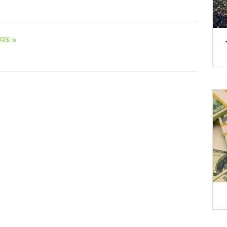
নিহত ৬