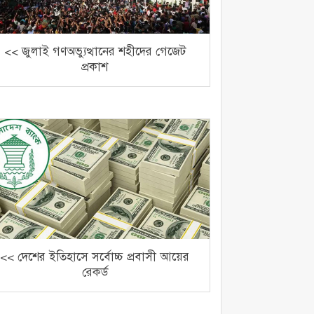
<< জুলাই গণঅভ্যুত্থানের শহীদের গেজেট
প্রকাশ
<< দেশের ইতিহাসে সর্বোচ্চ প্রবাসী আয়ের
রেকর্ড