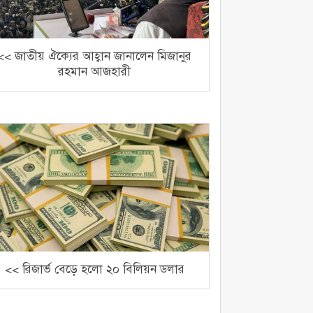
<< জাতীয় ঐক্যের আহ্বান জানালেন মিজানুর
রহমান আজহারী
<< রিজার্ভ বেড়ে হলো ২০ বিলিয়ন ডলার