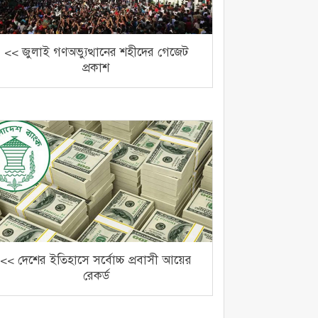
<< জুলাই গণঅভ্যুত্থানের শহীদের গেজেট
প্রকাশ
<< দেশের ইতিহাসে সর্বোচ্চ প্রবাসী আয়ের
রেকর্ড