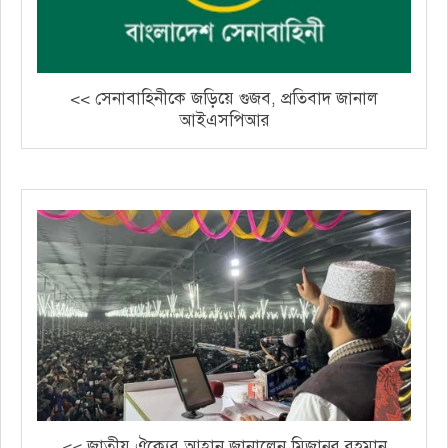
<< সেনাবাহিনীকে জড়িয়ে গুজব, প্রতিবাদ জানাল
আইএসপিআর
<< জাতীয় ঐক্যের আহ্বান জানালেন মিজানুর রহমান