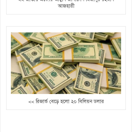
আজহারী
<< রিজার্ভ বেড়ে হলো ২০ বিলিয়ন ডলার