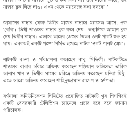
নাম্বার। আগের নাম্বারে ভুলেও কল দিবা না। ওটা মায়ের কাছে, ওই
নাম্বার ব্লক লিষ্টে দাও। এখন থেকে ম্যাসেজে কথা বলবাে।’
জামানের নাম্বার থেকে তিথীর মায়ের নাম্বারে ম্যাসেজ আসে, ওক
‘বেবি’। তিথী শাওনের নাম্বার ব্লক করে দেয়। অন্যদিকে জামান ব্লক
দেয় তিথীর নাম্বার। এভাবে তাদের প্রেমের ভিতর ওলট পালট শুরু হয়
যায়। এরকমই একটি গল্পে নির্মিত হয়েছে নাটক ‘ওলট পালট প্রেম’।
নাটকটি রচনা ও পরিচালনা করেছেন বাবু সিদ্দিকী। নাটকটিতে
শাওনের বাবার চরিত্রে অভিনয় করেছেন শক্তিমান অভিনেতা তারিক
আনাম খান ও তিথীর মায়ের চরিত্রে অভিনয় করেছেন মনিরা মিঠু।
এতে আরো অভিনয় করেছেন শাহিদুজ্জামান রাসেল ও স্বর্ণলতা।
বর্ণমালা কমিউনিকেশন লিমিটেড প্রযোজিত নাটকটি খুব শিগগিরই
একটি বেসরকারি টেলিভিশন চ্যানেলে প্রচার হবে বলে জানান
পরিচালক।