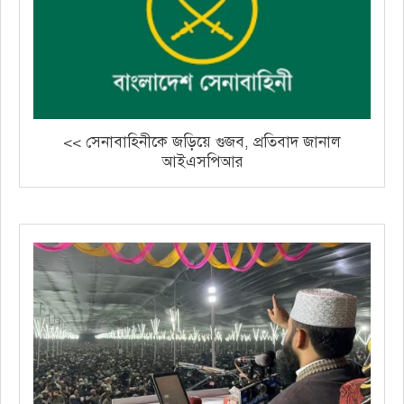
<< সেনাবাহিনীকে জড়িয়ে গুজব, প্রতিবাদ জানাল
আইএসপিআর