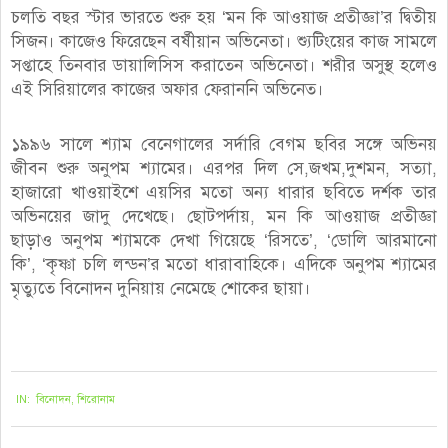
চলতি বছর স্টার ভারতে শুরু হয় ‘মন কি আওয়াজ প্রতীজ্ঞা’র দ্বিতীয়
সিজন। কাজেও ফিরেছেন বর্ষীয়ান অভিনেতা। শ্যুটিংয়ের কাজ সামলে
সপ্তাহে তিনবার ডায়ালিসিস করাতেন অভিনেতা। শরীর অসুস্থ হলেও
এই সিরিয়ালের কাজের অফার ফেরাননি অভিনেত।
১৯৯৬ সালে শ্যাম বেনেগালের সর্দারি বেগম ছবির সঙ্গে অভিনয়
জীবন শুরু অনুপম শ্যামের। এরপর দিল সে,জখম,দুশমন, সত্যা,
হাজারো খাওয়াইশে এয়সির মতো অন্য ধারার ছবিতে দর্শক তার
অভিনয়ের জাদু দেখেছে। ছোটপর্দায়, মন কি আওয়াজ প্রতীজ্ঞা
ছাড়াও অনুপম শ্যামকে দেখা গিয়েছে ‘রিসতে’, ‘ডোলি আরমানো
কি’, ‘কৃষ্ণা চলি লন্ডন’র মতো ধারাবাহিকে। এদিকে অনুপম শ্যামের
মৃত্যুতে বিনোদন দুনিয়ায় নেমেছে শোকের ছায়া।
২০২১-০৮-০৯
IN:
বিনোদন
,
শিরোনাম