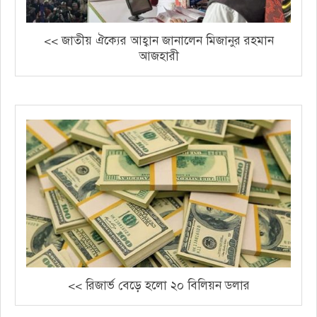
<< জাতীয় ঐক্যের আহ্বান জানালেন মিজানুর রহমান
আজহারী
<< রিজার্ভ বেড়ে হলো ২০ বিলিয়ন ডলার