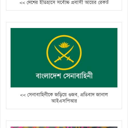
<< দেশের ইতিহাসে সর্বোচ্চ প্রবাসী আয়ের রেকর্ড
<< সেনাবাহিনীকে জড়িয়ে গুজব, প্রতিবাদ জানাল
আইএসপিআর