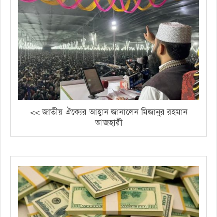
<< জাতীয় ঐক্যের আহ্বান জানালেন মিজানুর রহমান
আজহারী