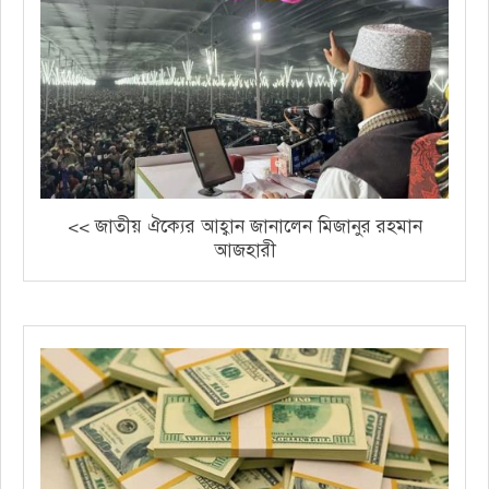
<< জাতীয় ঐক্যের আহ্বান জানালেন মিজানুর রহমান
আজহারী