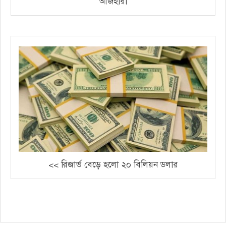
আজহারী
<< রিজার্ভ বেড়ে হলো ২০ বিলিয়ন ডলার