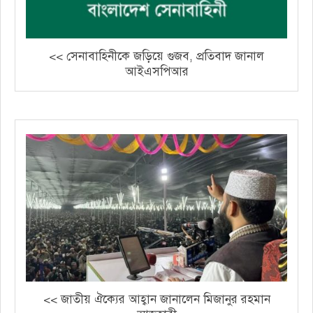
<< সেনাবাহিনীকে জড়িয়ে গুজব, প্রতিবাদ জানাল
আইএসপিআর
<< জাতীয় ঐক্যের আহ্বান জানালেন মিজানুর রহমান