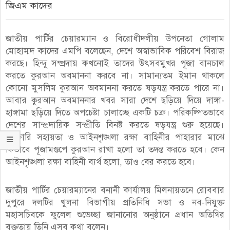
জিএম কাদের
জাতীয় পার্টির চেয়ারম্যান ও বিরোধীদলীয় উপনেতা গোলাম
মোহাম্মদ কাদের এমপি বলেছেন, দেশে অস্বাভাবিক পরিবেশ বিরাজ
করছে। হিন্দু সম্প্রদায় কখনোই তাদের উৎসবমুখর পূজা বানচাল
করতে কুরআন অবমাননা করবে না। সামান্যতম ইমান থাকলে
কোনো মুসলিম কুরআন অবমাননা করতে ষড়যন্ত্র করতে পারে না।
আবার কুরআন অবমাননার খবর সারা দেশে ছড়িয়ে দিয়ে দাঙ্গা-
হাঙ্গামা ছড়িয়ে দিতে অপচেষ্টা চালাচ্ছে একটি চক্র। পরিকল্পিতভাবে
দেশের সাম্প্রদায়িক সম্প্রীতি বিনষ্ট করতে ষড়যন্ত্র শুরু হয়েছে।
সরকারি সহায়তা ও আইনশৃঙ্খলা রক্ষা বাহিনীর পাহারার মাঝে
কিভাবে পূজামণ্ডপে কুরআন রাখা হলো তা তদন্ত করতে হবে। কেন
আইনশৃঙ্খলা রক্ষা বাহিনী ব্যর্থ হলো, তাও বের করতে হবে।
জাতীয় পার্টির চেয়ারম্যানের বনানী কার্যালয় মিলনায়তনে রোববার
দুপুরে দলটির খুলনা বিভাগীয় প্রতিনিধি সভা ও নব-নিযুক্ত
মহাসচিবকে ফুলেল শুভেচ্ছা জানানোর অনুষ্ঠানে প্রধান অতিথির
বক্তৃতায় তিনি এসব কথা বলেন।