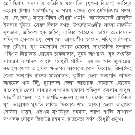
প্রেসিডিয়াম সদস্য ও অতিরিক্ত মহাসচিব (খুলনা বিভাগ) সাহিদুর
রহমান টেপার সভাপতিত্বে এ সময় বক্তব্য দেন-প্রেসিডিয়াম সদস্য
লে. জে.(অব.) মাসুদ উদ্দিন চৌধুরী এমপি, অ্যাডভোকেট রেজাউল
ইসলাম ভূঁইয়া, সৈয়দ দিদার বখত, উপদেষ্টামণ্ডলীর সদস্য নাজনীন
সুলতানা, জহিরুল হক জহির, সাব্বির আহমেদ, ভাইস চেয়ারম্যান
শফিকুল ইসলাম মধু, শেখ মো. আলমগীর হোসেন, শরিফুল ইসলাম
সরু চৌধুরী, যুগ্ম মহাসচিব বেলাল হোসেন, সাংগঠনিক সম্পাদক
এবিএম লিয়াকত হোসেন চাকলাদার, সুমন আশরাফ, যুব সংহতির
সাধারণ সম্পাদক আহাদ চৌধুরী শাহীন, এসএম আল জুবায়ের,
নড়াইল জেলা আহ্বায়ক খন্দকার ফায়েকুজ্জামান ফিরোজ, ঝিনাইদহ
জেলা সভাপতি রাশেদ মাজমাদার, কুষ্টিয়া জেলা সভাপতি নাফিজ
আহমেদ খান টিটু, চুয়াডাঙ্গা জেলা আহ্বায়ক সোহরাব হোসেন,
বাগেরহাট জেলা সাধারণ সম্পাদক হাজারা শফিকুল ইসলাম বাবুল,
সাতক্ষীরা জেলা সহ-সভাপতি নজরুল ইসলাম, যশোর জেলা সিনিয়র
যুগ্ম আহ্বায়ক মুফতি হাকিম ফিরোজ শাহ, মাগুরা জেলা আহ্বায়ক
সেলিনা খাতুন, এসএম মুশফিকুর রহমান, তরুণ পার্টির সাধারণ
সম্পাদক মোড়ল জিয়াউর রহমান, ছাত্রনেতা অর্ণব চৌধুরী প্রমুখ।