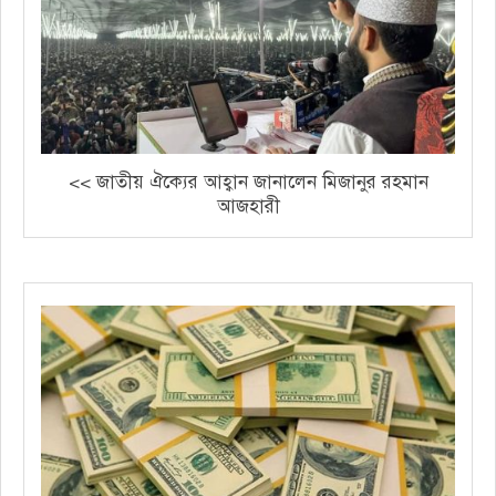
<< জাতীয় ঐক্যের আহ্বান জানালেন মিজানুর রহমান
আজহারী