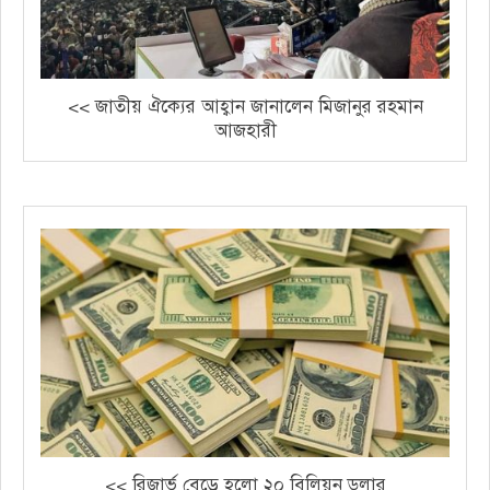
<< জাতীয় ঐক্যের আহ্বান জানালেন মিজানুর রহমান
আজহারী
<< রিজার্ভ বেড়ে হলো ২০ বিলিয়ন ডলার