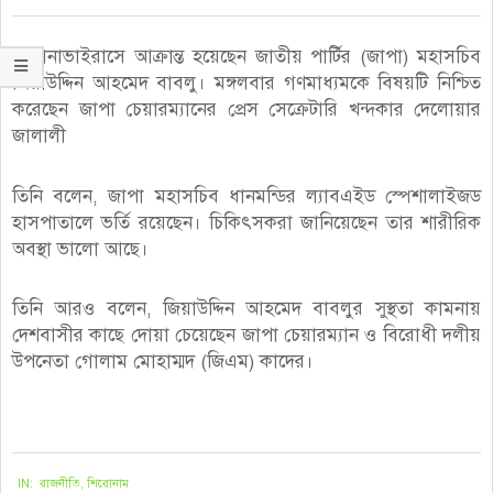
করোনাভাইরাসে আক্রান্ত হয়েছেন জাতীয় পার্টির (জাপা) মহাসচিব
জিয়াউদ্দিন আহমেদ বাবলু। মঙ্গলবার গণমাধ্যমকে বিষয়টি নিশ্চিত
করেছেন জাপা চেয়ারম্যানের প্রেস সেক্রেটারি খন্দকার দেলোয়ার
জালালী
তিনি বলেন, জাপা মহাসচিব ধানম‌ন্ডির ল্যাবএইড স্পেশালাইজড
হাসপাতা‌লে ভ‌র্তি রয়েছেন। চিকিৎসকরা জানিয়েছেন তার শারীরিক
অবস্থা ভালো আছে।
তিনি আরও বলেন, জিয়াউদ্দিন আহমেদ বাবলুর সুস্থতা কামনায়
দেশবাসীর কাছে দোয়া চেয়েছেন জাপা চেয়ারম্যান ও বিরোধী দলীয়
উপনেতা গোলাম মোহাম্মদ (জিএম) কাদের।
২০২১-০৯-০৭
IN:
রাজনীতি
,
শিরোনাম