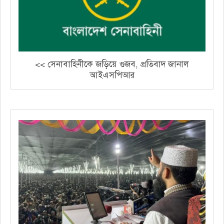
<< সেনাবাহিনীকে জড়িয়ে গুজব, প্রতিবাদ জানাল
আইএসপিআর