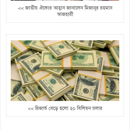
<< জাতীয় ঐক্যের আহ্বান জানালেন মিজানুর রহমান
আজহারী
<< রিজার্ভ বেড়ে হলো ২০ বিলিয়ন ডলার