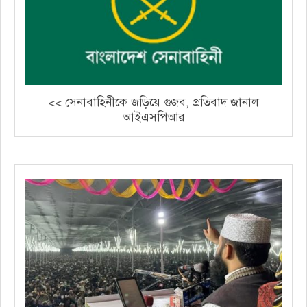
<< সেনাবাহিনীকে জড়িয়ে গুজব, প্রতিবাদ জানাল
আইএসপিআর